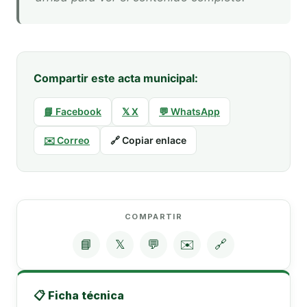
Compartir este acta municipal:
📘 Facebook
𝕏 X
💬 WhatsApp
✉️ Correo
🔗 Copiar enlace
COMPARTIR
📘
𝕏
💬
✉️
🔗
📋 Ficha técnica