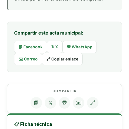
Compartir este acta municipal:
📘 Facebook
𝕏 X
💬 WhatsApp
✉️ Correo
🔗 Copiar enlace
COMPARTIR
📘
𝕏
💬
✉️
🔗
📋 Ficha técnica