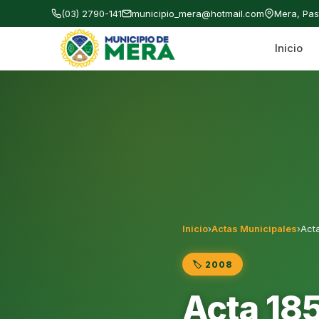
(03) 2790-141
municipio_mera@hotmail.com
Mera, Pa
Inicio
Gobierno Autónomo Descentralizado Municipal
Inicio
›
Actas Municipales
›
Acta
🏷️ 2008
Acta 185