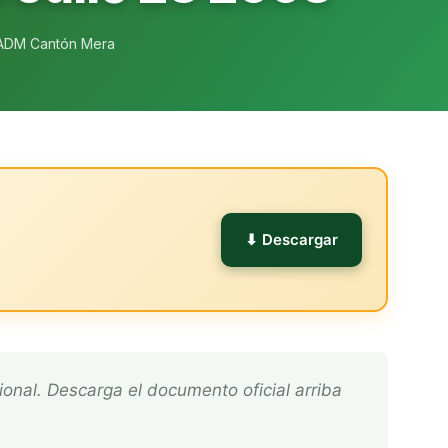
ADM Cantón Mera
l
⬇ Descargar