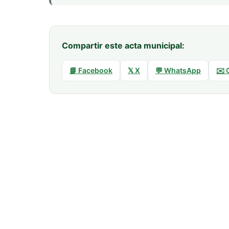
Compartir este acta municipal:
📘 Facebook
𝕏 X
💬 WhatsApp
✉️ 