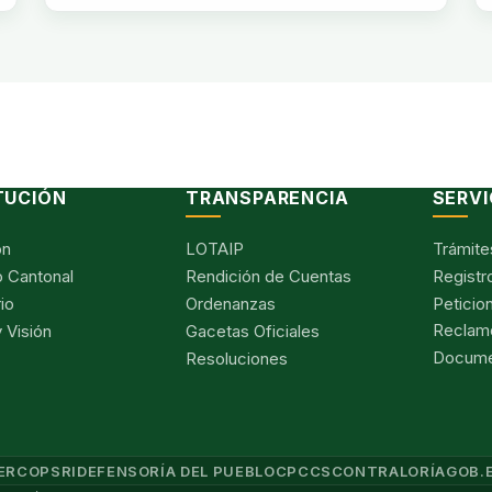
TUCIÓN
TRANSPARENCIA
SERVI
ón
LOTAIP
Trámite
 Cantonal
Rendición de Cuentas
Registr
io
Ordenanzas
Peticio
Reclam
 Visión
Gacetas Oficiales
Documen
Resoluciones
ERCOP
SRI
DEFENSORÍA DEL PUEBLO
CPCCS
CONTRALORÍA
GOB.