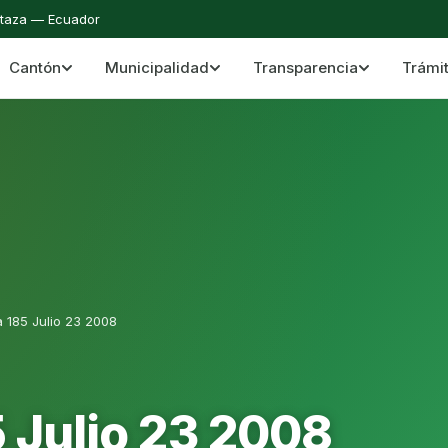
staza — Ecuador
Cantón
Municipalidad
Transparencia
Trámi
 del Cantón Mera
Cantón Mera · Pastaza · Llanganates y Amazoní
 185 Julio 23 2008
 Julio 23 2008