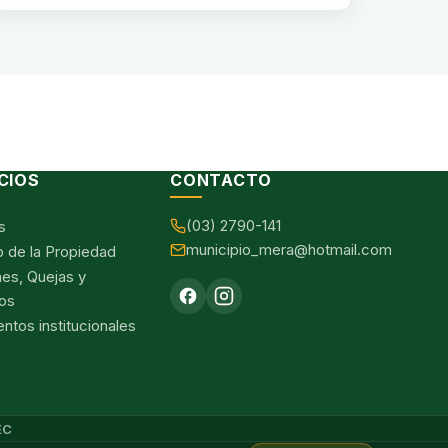
CIOS
CONTACTO
(03) 2790-141
s
municipio_mera@hotmail.com
o de la Propiedad
nes, Quejas y
os
tos institucionales
EC