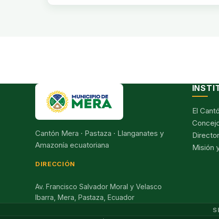
INSTI
El Cant
Concejo
Cantón Mera · Pastaza · Llanganates y
Director
Amazonía ecuatoriana
Misión y
DIRECCIÓN
Av. Francisco Salvador Moral y Velasco
Ibarra, Mera, Pastaza, Ecuador
S