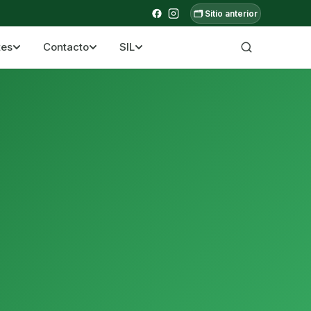
🗂️ Sitio anterior
tes
Contacto
SIL
a ecuatoriana