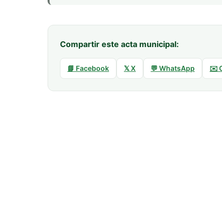
Compartir este acta municipal:
📘 Facebook
𝕏 X
💬 WhatsApp
✉️ 