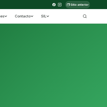
🗂️ Sitio anterior
tes
Contacto
SIL
a ecuatoriana