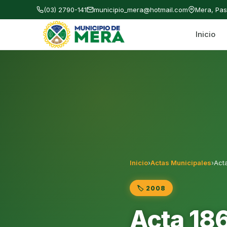
(03) 2790-141
municipio_mera@hotmail.com
Mera, Pa
Inicio
Gobierno Autónomo Descentralizado Municipal
Inicio
›
Actas Municipales
›
Acta
🏷️ 2008
Acta 186