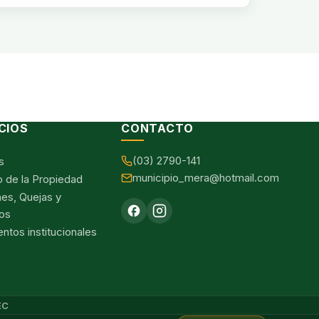
CIOS
CONTACTO
(03) 2790-141
s
municipio_mera@hotmail.com
o de la Propiedad
nes, Quejas y
os
tos institucionales
EC