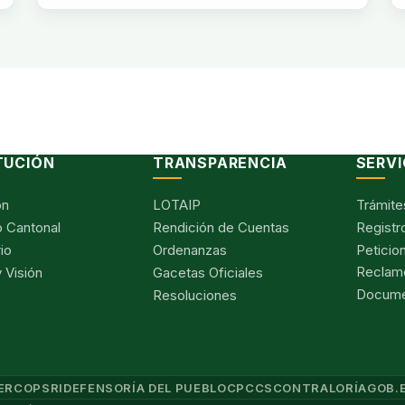
TUCIÓN
TRANSPARENCIA
SERVI
ón
LOTAIP
Trámite
 Cantonal
Rendición de Cuentas
Registr
io
Ordenanzas
Peticio
Reclam
 Visión
Gacetas Oficiales
Documen
Resoluciones
ERCOP
SRI
DEFENSORÍA DEL PUEBLO
CPCCS
CONTRALORÍA
GOB.