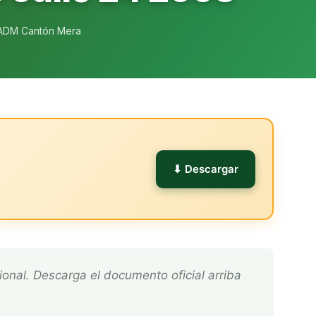
ADM Cantón Mera
l
⬇ Descargar