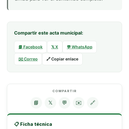
Compartir este acta municipal:
📘 Facebook
𝕏 X
💬 WhatsApp
✉️ Correo
🔗 Copiar enlace
COMPARTIR
📘
𝕏
💬
✉️
🔗
📋 Ficha técnica