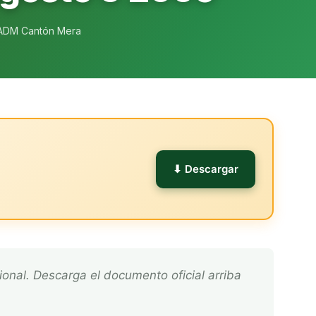
ADM Cantón Mera
l
⬇ Descargar