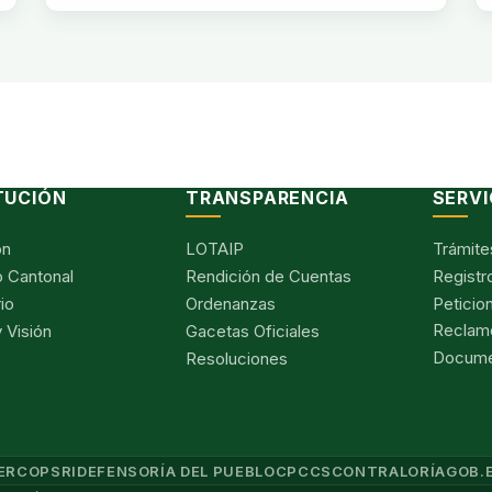
TUCIÓN
TRANSPARENCIA
SERVI
ón
LOTAIP
Trámite
 Cantonal
Rendición de Cuentas
Registr
io
Ordenanzas
Peticio
Reclam
 Visión
Gacetas Oficiales
Documen
Resoluciones
ERCOP
SRI
DEFENSORÍA DEL PUEBLO
CPCCS
CONTRALORÍA
GOB.