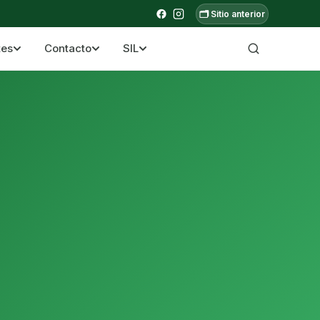
🗂️ Sitio anterior
tes
Contacto
SIL
a ecuatoriana