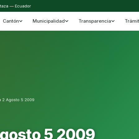
staza — Ecuador
Cantón
Municipalidad
Transparencia
Trámi
 del Cantón Mera
Cantón Mera · Pastaza · Llanganates y Amazoní
a 2 Agosto 5 2009
Agosto 5 2009