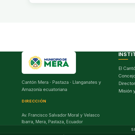
INSTI
El Cant
Concejo
Cantón Mera · Pastaza · Llanganates y
Director
Amazonía ecuatoriana
Misión y
DIRECCIÓN
Av. Francisco Salvador Moral y Velasco
Ibarra, Mera, Pastaza, Ecuador
S