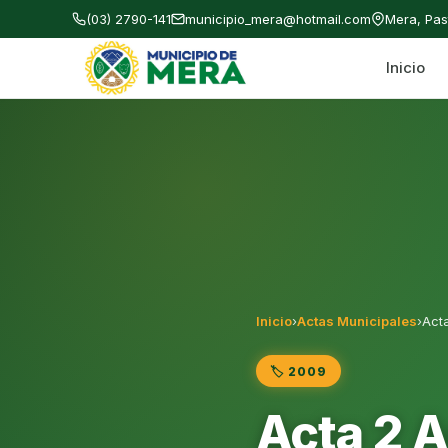
(03) 2790-141
municipio_mera@hotmail.com
Mera, Pa
Inicio
Gobierno Autónomo Descentralizado Municipal
Inicio
›
Actas Municipales
›
Act
🏷️ 2009
Acta 2 