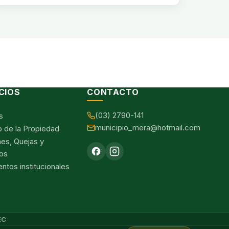
CIOS
CONTACTO
(03) 2790-141
s
municipio_mera@hotmail.com
o de la Propiedad
nes, Quejas y
os
tos institucionales
EC