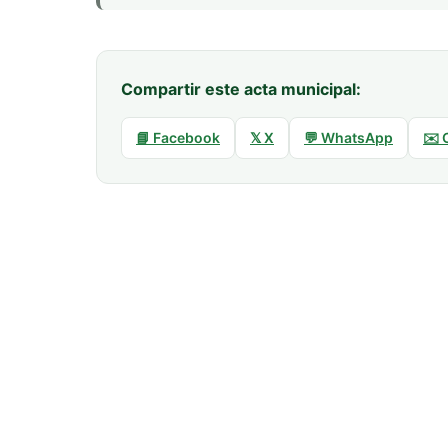
Compartir este acta municipal:
📘 Facebook
𝕏 X
💬 WhatsApp
✉️ 