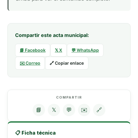
Compartir este acta municipal:
📘 Facebook
𝕏 X
💬 WhatsApp
✉️ Correo
🔗 Copiar enlace
COMPARTIR
📘
𝕏
💬
✉️
🔗
📋 Ficha técnica