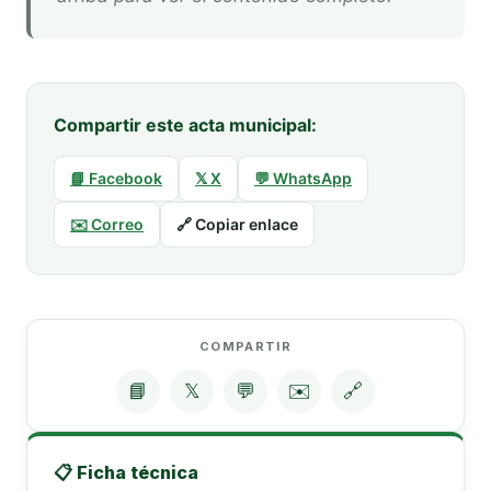
Compartir este acta municipal:
📘 Facebook
𝕏 X
💬 WhatsApp
✉️ Correo
🔗 Copiar enlace
COMPARTIR
📘
𝕏
💬
✉️
🔗
📋 Ficha técnica