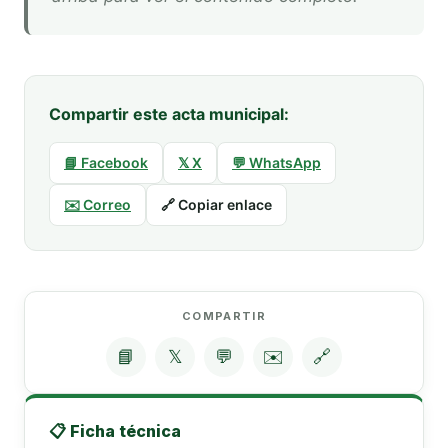
Compartir este acta municipal:
📘 Facebook
𝕏 X
💬 WhatsApp
✉️ Correo
🔗 Copiar enlace
COMPARTIR
📘
𝕏
💬
✉️
🔗
📋 Ficha técnica