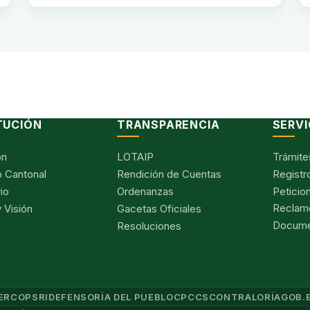
TUCIÓN
TRANSPARENCIA
SERVI
ón
LOTAIP
Trámite
 Cantonal
Rendición de Cuentas
Registr
io
Ordenanzas
Peticio
Reclam
 Visión
Gacetas Oficiales
Documen
Resoluciones
ERCOP
SRI
DEFENSORÍA DEL PUEBLO
CPCCS
CONTRALORÍA
GOB.