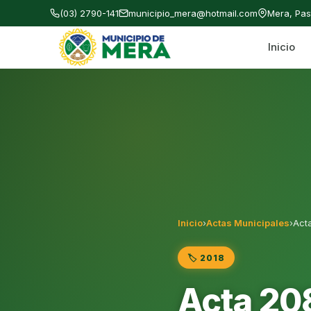
(03) 2790-141
municipio_mera@hotmail.com
Mera, Pa
Inicio
Gobierno Autónomo Descentralizado Municipal
Inicio
›
Actas Municipales
›
Act
🏷️ 2018
Acta 20