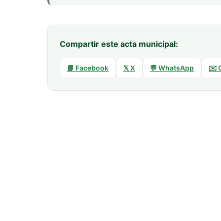
Compartir este acta municipal:
📘 Facebook
𝕏 X
💬 WhatsApp
✉️ 