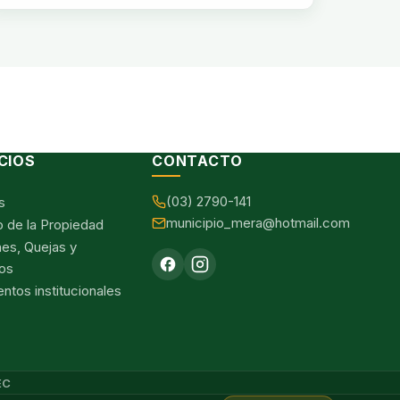
CIOS
CONTACTO
(03) 2790-141
s
municipio_mera@hotmail.com
o de la Propiedad
nes, Quejas y
os
tos institucionales
EC