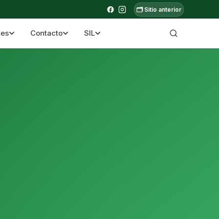
🗂️ Sitio anterior
tes
Contacto
SIL
a ecuatoriana