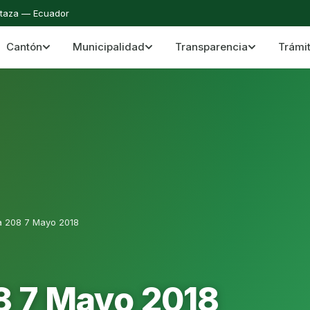
staza — Ecuador
Cantón
Municipalidad
Transparencia
Trámi
 del Cantón Mera
Cantón Mera · Pastaza · Llanganates y Amazoní
a 208 7 Mayo 2018
8 7 Mayo 2018