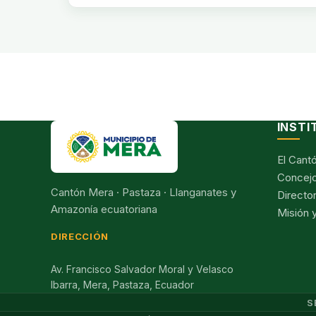
INSTI
El Cant
Concejo
Cantón Mera · Pastaza · Llanganates y
Director
Amazonía ecuatoriana
Misión y
DIRECCIÓN
Av. Francisco Salvador Moral y Velasco
Ibarra, Mera, Pastaza, Ecuador
S