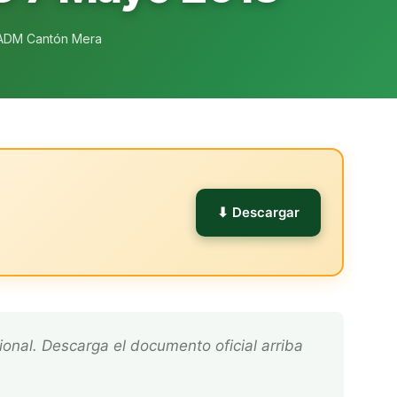
ADM Cantón Mera
l
⬇ Descargar