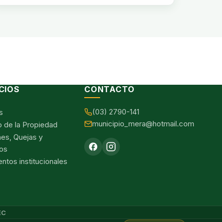
CIOS
CONTACTO
(03) 2790-141
s
municipio_mera@hotmail.com
o de la Propiedad
nes, Quejas y
os
tos institucionales
EC