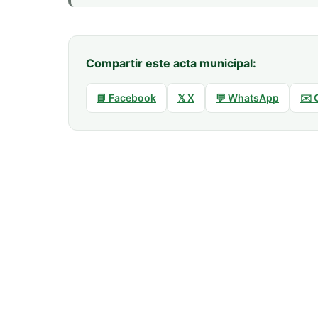
Compartir este acta municipal:
📘 Facebook
𝕏 X
💬 WhatsApp
✉️ 