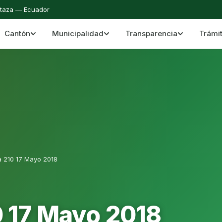
staza — Ecuador
Cantón
Municipalidad
Transparencia
Trámi
 del Cantón Mera
Cantón Mera · Pastaza · Llanganates y Amazoní
a 210 17 Mayo 2018
0 17 Mayo 2018