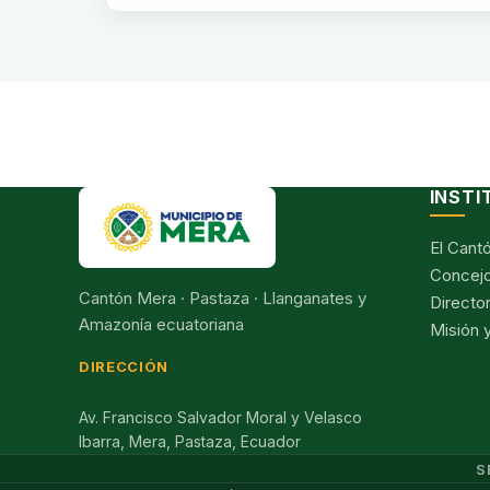
INSTI
El Cant
Concejo
Cantón Mera · Pastaza · Llanganates y
Director
Amazonía ecuatoriana
Misión y
DIRECCIÓN
Av. Francisco Salvador Moral y Velasco
Ibarra, Mera, Pastaza, Ecuador
S