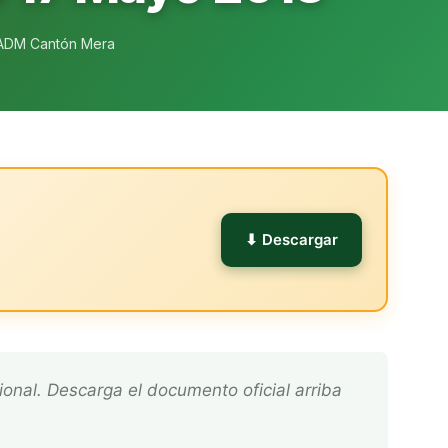
ADM Cantón Mera
l
⬇ Descargar