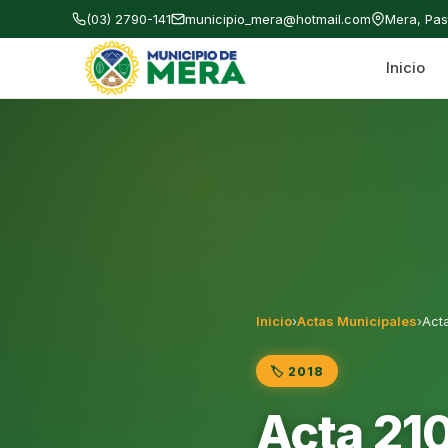
(03) 2790-141
municipio_mera@hotmail.com
Mera, Pa
Inicio
Gobierno Autónomo Descentralizado Municipal
Inicio
›
Actas Municipales
›
Act
🏷️ 2018
Acta 21