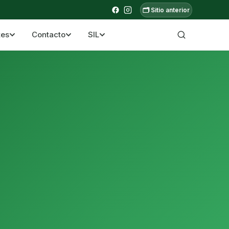
🗂️ Sitio anterior
tes
Contacto
SIL
a ecuatoriana