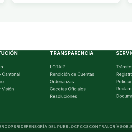
TUCIÓN
TRANSPARENCIA
SERVI
ón
LOTAIP
Trámite
 Cantonal
Rendición de Cuentas
Registr
io
Ordenanzas
Peticio
Reclam
 Visión
Gacetas Oficiales
Documen
Resoluciones
ERCOP
SRI
DEFENSORÍA DEL PUEBLO
CPCCS
CONTRALORÍA
GOB.