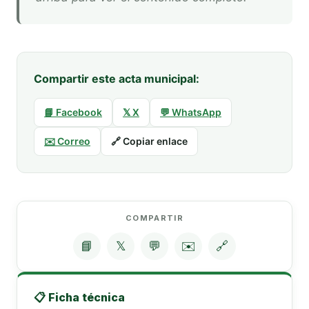
Compartir este acta municipal:
📘 Facebook
𝕏 X
💬 WhatsApp
✉️ Correo
🔗 Copiar enlace
COMPARTIR
📘
𝕏
💬
✉️
🔗
📋 Ficha técnica