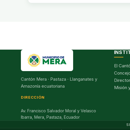
INSTI
El Cant
Concejo
Cantón Mera · Pastaza · Llanganates y
Director
Amazonía ecuatoriana
Misión y
DIRECCIÓN
Av. Francisco Salvador Moral y Velasco
Ibarra, Mera, Pastaza, Ecuador
S