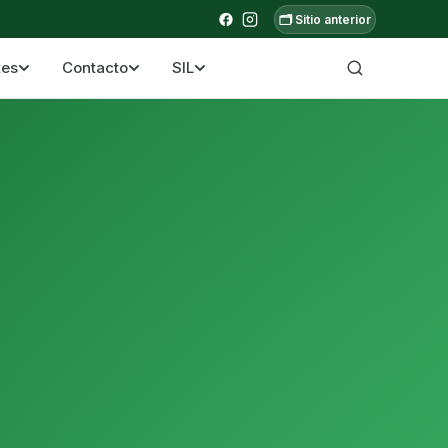
🗂️ Sitio anterior
tes
Contacto
SIL
a ecuatoriana