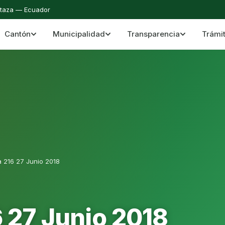
staza — Ecuador
Cantón
Municipalidad
Transparencia
Trámi
 del Cantón Mera
Cantón Mera · Pastaza · Llanganates y Amazoní
a 216 27 Junio 2018
 27 Junio 2018