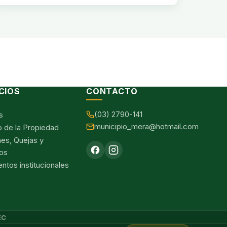
CIOS
CONTACTO
(03) 2790-141
s
municipio_mera@hotmail.com
o de la Propiedad
nes, Quejas y
os
tos institucionales
EC