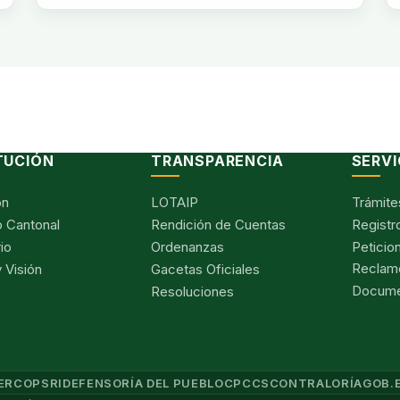
TUCIÓN
TRANSPARENCIA
SERVI
ón
LOTAIP
Trámite
 Cantonal
Rendición de Cuentas
Registr
io
Ordenanzas
Peticio
Reclam
 Visión
Gacetas Oficiales
Documen
Resoluciones
ERCOP
SRI
DEFENSORÍA DEL PUEBLO
CPCCS
CONTRALORÍA
GOB.