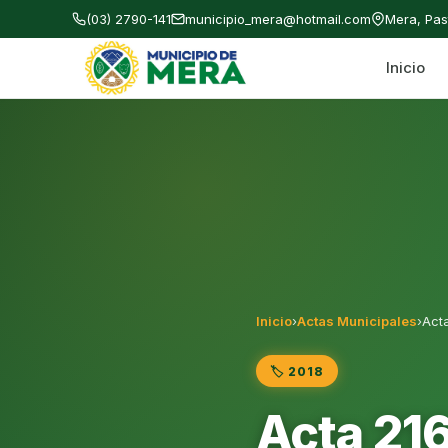
(03) 2790-141
municipio_mera@hotmail.com
Mera, Pa
Inicio
Gobierno Autónomo Descentralizado Municipal
Inicio
›
Actas Municipales
›
Act
🏷️ 2018
Acta 216