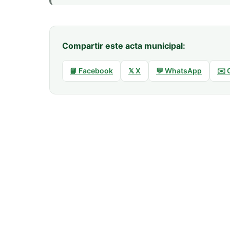
Compartir este acta municipal:
📘 Facebook
𝕏 X
💬 WhatsApp
✉️ 