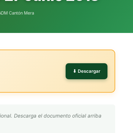
ADM Cantón Mera
l
⬇ Descargar