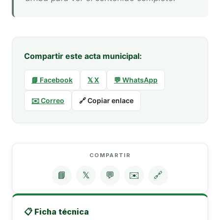
Compartir este acta municipal:
📘 Facebook
𝕏 X
💬 WhatsApp
✉️ Correo
🔗 Copiar enlace
COMPARTIR
📘
𝕏
💬
✉️
🔗
📋 Ficha técnica