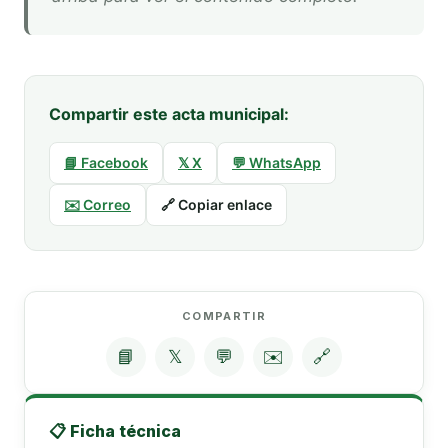
Compartir este acta municipal:
📘 Facebook
𝕏 X
💬 WhatsApp
✉️ Correo
🔗 Copiar enlace
COMPARTIR
📘
𝕏
💬
✉️
🔗
📋 Ficha técnica