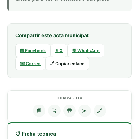
Compartir este acta municipal:
📘 Facebook
𝕏 X
💬 WhatsApp
✉️ Correo
🔗 Copiar enlace
COMPARTIR
📘
𝕏
💬
✉️
🔗
📋 Ficha técnica