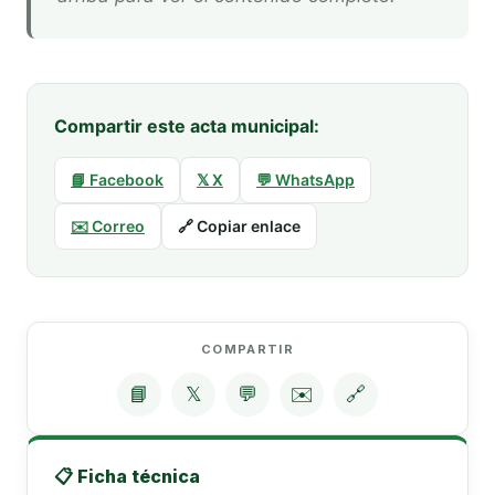
Compartir este acta municipal:
📘 Facebook
𝕏 X
💬 WhatsApp
✉️ Correo
🔗 Copiar enlace
COMPARTIR
📘
𝕏
💬
✉️
🔗
📋 Ficha técnica