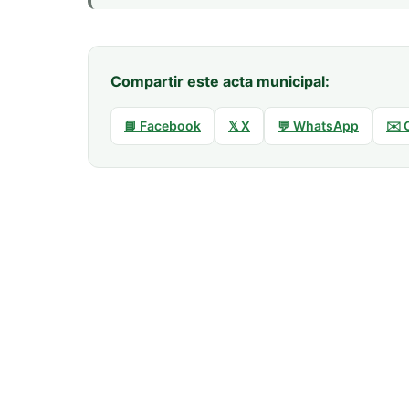
Compartir este acta municipal:
📘 Facebook
𝕏 X
💬 WhatsApp
✉️ 