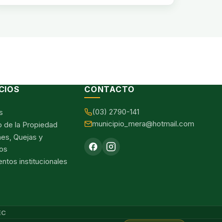
CIOS
CONTACTO
(03) 2790-141
s
municipio_mera@hotmail.com
o de la Propiedad
nes, Quejas y
os
tos institucionales
EC