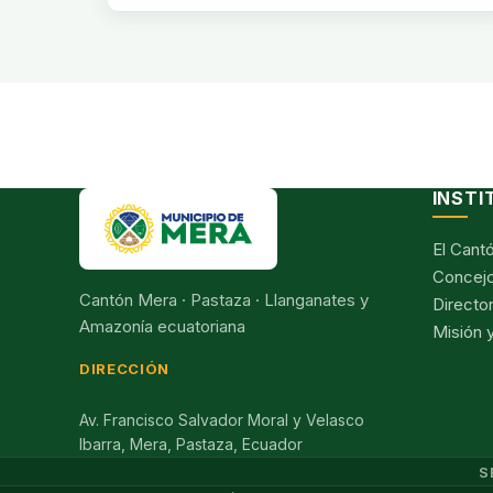
INSTI
El Cant
Concejo
Cantón Mera · Pastaza · Llanganates y
Director
Amazonía ecuatoriana
Misión y
DIRECCIÓN
Av. Francisco Salvador Moral y Velasco
Ibarra, Mera, Pastaza, Ecuador
S