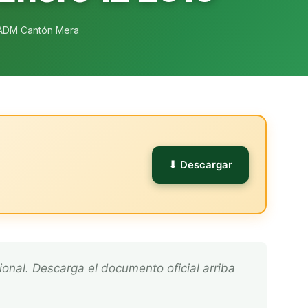
ADM Cantón Mera
l
⬇ Descargar