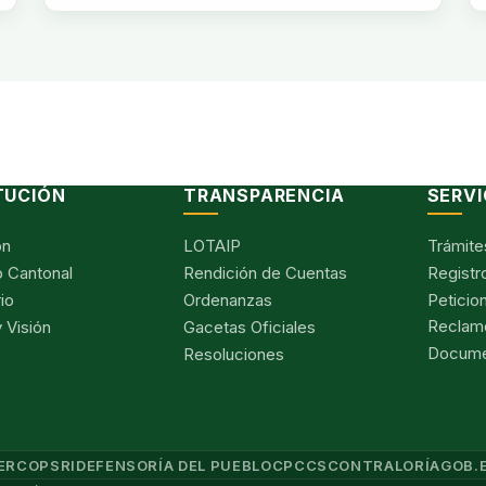
TUCIÓN
TRANSPARENCIA
SERVI
ón
LOTAIP
Trámite
 Cantonal
Rendición de Cuentas
Registr
io
Ordenanzas
Peticio
Reclam
 Visión
Gacetas Oficiales
Documen
Resoluciones
ERCOP
SRI
DEFENSORÍA DEL PUEBLO
CPCCS
CONTRALORÍA
GOB.