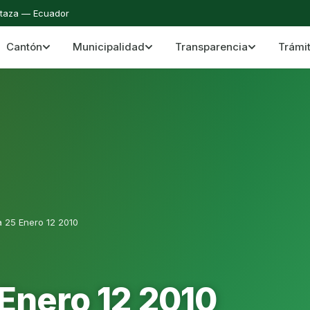
staza — Ecuador
Cantón
Municipalidad
Transparencia
Trámi
 del Cantón Mera
Cantón Mera · Pastaza · Llanganates y Amazoní
a 25 Enero 12 2010
 Enero 12 2010