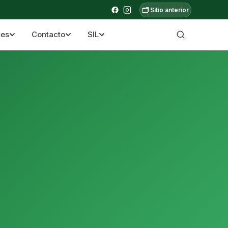
🗂️ Sitio anterior
tes
Contacto
SIL
a ecuatoriana