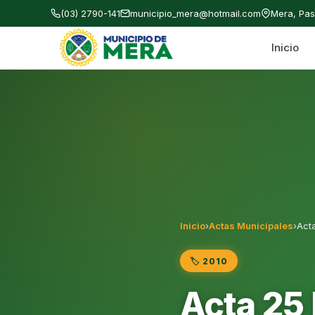
(03) 2790-141
municipio_mera@hotmail.com
Mera, Pa
Inicio
Gobierno Autónomo Descentralizado Municipal
Inicio
›
Actas Municipales
›
Act
🏷️ 2010
Acta 25