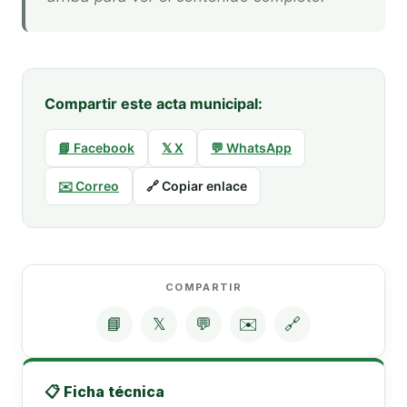
Compartir este acta municipal:
📘 Facebook
𝕏 X
💬 WhatsApp
✉️ Correo
🔗 Copiar enlace
COMPARTIR
📘
𝕏
💬
✉️
🔗
📋 Ficha técnica