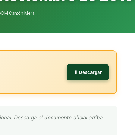
ADM Cantón Mera
l
⬇ Descargar