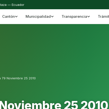
staza — Ecuador
Cantón
Municipalidad
Transparencia
Trámi
 del Cantón Mera
Cantón Mera · Pastaza · Llanganates y Amazoní
a 79 Noviembre 25 2010
 Noviembre 25 2010