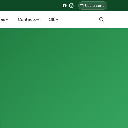
🗂️ Sitio anterior
tes
Contacto
SIL
a ecuatoriana