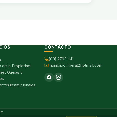
CIOS
CONTACTO
(03) 2790-141
s
municipio_mera@hotmail.com
o de la Propiedad
nes, Quejas y
os
tos institucionales
EC