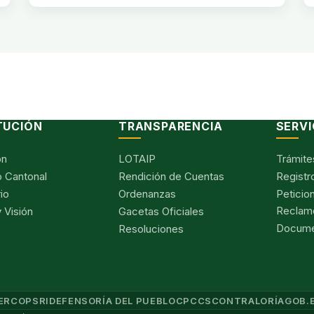
TUCIÓN
TRANSPARENCIA
SERVI
ón
LOTAIP
Trámite
 Cantonal
Rendición de Cuentas
Registr
io
Ordenanzas
Peticio
Reclam
 Visión
Gacetas Oficiales
Documen
Resoluciones
ERCOP
SRI
DEFENSORÍA DEL PUEBLO
CPCCS
CONTRALORÍA
GOB.