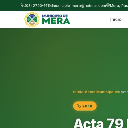
(03) 2790-141
municipio_mera@hotmail.com
Mera, Pa
Inicio
Gobierno Autónomo Descentralizado Municipal
Inicio
›
Actas Municipales
›
Act
🏷️ 2010
Acta 79