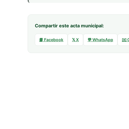
Compartir este acta municipal:
📘 Facebook
𝕏 X
💬 WhatsApp
✉️ 