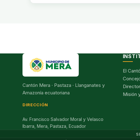
INSTI
El Cant
Concejo
Cantón Mera · Pastaza · Llanganates y
Director
Amazonía ecuatoriana
Misión y
DIRECCIÓN
Av. Francisco Salvador Moral y Velasco
Ibarra, Mera, Pastaza, Ecuador
S