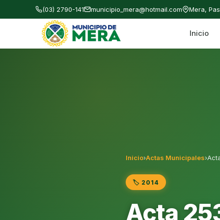
(03) 2790-141
municipio_mera@hotmail.com
Mera, Pa
Inicio
Gobierno Autónomo Descentralizado Municipal
Inicio
›
Actas Municipales
›
Acta
🏷️ 2014
Acta 253