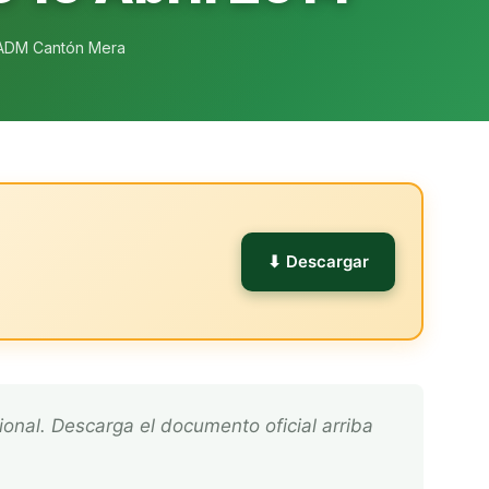
ADM Cantón Mera
l
⬇ Descargar