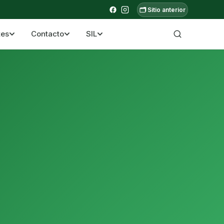
🗂️ Sitio anterior
tes
Contacto
SIL
a ecuatoriana