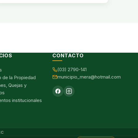
CIOS
CONTACTO
(03) 2790-141
s
municipio_mera@hotmail.com
o de la Propiedad
nes, Quejas y
os
tos institucionales
EC