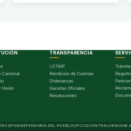
TUCIÓN
TRANSPARENCIA
SERVI
ón
LOTAIP
Trámite
 Cantonal
Rendición de Cuentas
Registr
io
Ordenanzas
Peticio
Reclam
 Visión
Gacetas Oficiales
Documen
Resoluciones
ERCOP
SRI
DEFENSORÍA DEL PUEBLO
CPCCS
CONTRALORÍA
GOB.