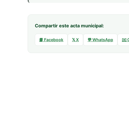
Compartir este acta municipal:
📘 Facebook
𝕏 X
💬 WhatsApp
✉️ 