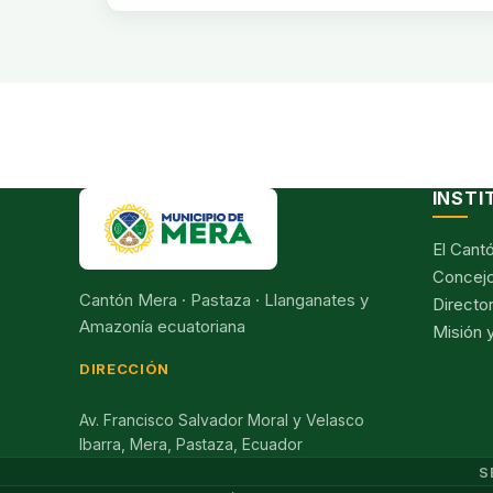
INSTI
El Cant
Concejo
Cantón Mera · Pastaza · Llanganates y
Director
Amazonía ecuatoriana
Misión y
DIRECCIÓN
Av. Francisco Salvador Moral y Velasco
Ibarra, Mera, Pastaza, Ecuador
S