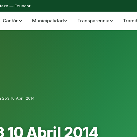
staza — Ecuador
Cantón
Municipalidad
Transparencia
Trámi
 del Cantón Mera
Cantón Mera · Pastaza · Llanganates y Amazoní
 253 10 Abril 2014
 10 Abril 2014