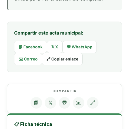
Compartir este acta municipal:
📘 Facebook
𝕏 X
💬 WhatsApp
✉️ Correo
🔗 Copiar enlace
COMPARTIR
📘
𝕏
💬
✉️
🔗
📋 Ficha técnica