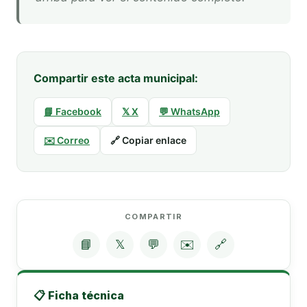
Compartir este acta municipal:
📘 Facebook
𝕏 X
💬 WhatsApp
✉️ Correo
🔗 Copiar enlace
COMPARTIR
📘
𝕏
💬
✉️
🔗
📋 Ficha técnica