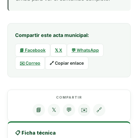
Compartir este acta municipal:
📘 Facebook
𝕏 X
💬 WhatsApp
✉️ Correo
🔗 Copiar enlace
COMPARTIR
📘
𝕏
💬
✉️
🔗
📋 Ficha técnica