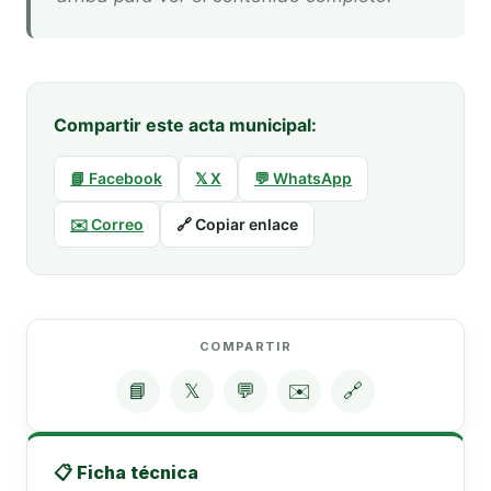
Compartir este acta municipal:
📘 Facebook
𝕏 X
💬 WhatsApp
✉️ Correo
🔗 Copiar enlace
COMPARTIR
📘
𝕏
💬
✉️
🔗
📋 Ficha técnica