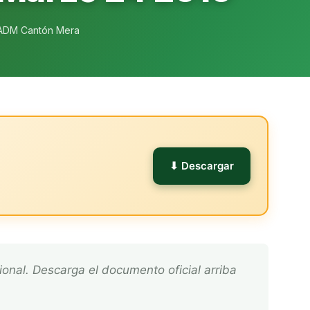
ADM Cantón Mera
l
⬇ Descargar