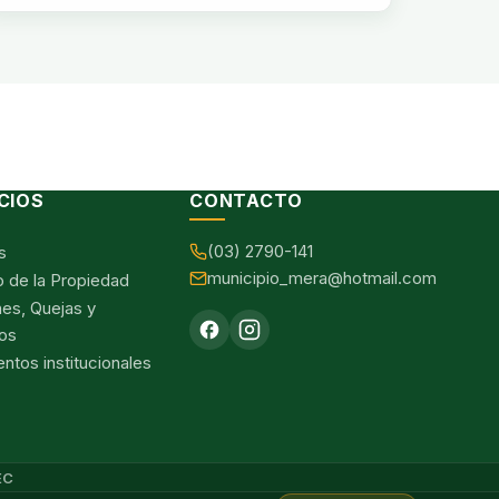
CIOS
CONTACTO
(03) 2790-141
s
municipio_mera@hotmail.com
o de la Propiedad
nes, Quejas y
os
tos institucionales
EC