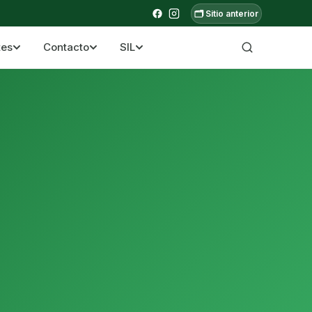
🗂️ Sitio anterior
tes
Contacto
SIL
a ecuatoriana