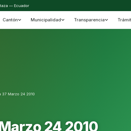
staza — Ecuador
Cantón
Municipalidad
Transparencia
Trámi
 del Cantón Mera
Cantón Mera · Pastaza · Llanganates y Amazoní
a 37 Marzo 24 2010
 Marzo 24 2010