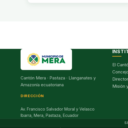
INSTI
El Cant
Concejo
Cantón Mera · Pastaza · Llanganates y
Director
Amazonía ecuatoriana
Misión y
DIRECCIÓN
Av. Francisco Salvador Moral y Velasco
Ibarra, Mera, Pastaza, Ecuador
S