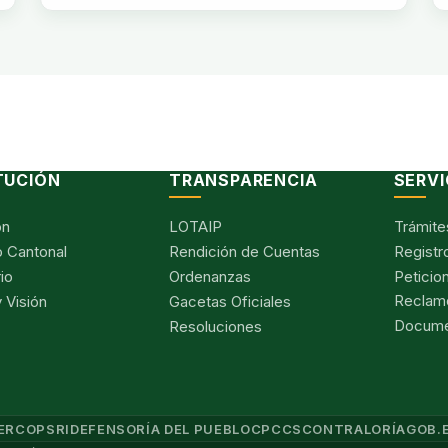
TUCIÓN
TRANSPARENCIA
SERVI
ón
LOTAIP
Trámite
 Cantonal
Rendición de Cuentas
Registr
io
Ordenanzas
Peticio
Reclam
 Visión
Gacetas Oficiales
Documen
Resoluciones
ERCOP
SRI
DEFENSORÍA DEL PUEBLO
CPCCS
CONTRALORÍA
GOB.