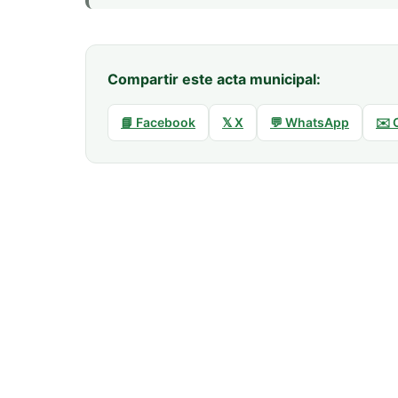
Compartir este acta municipal:
📘 Facebook
𝕏 X
💬 WhatsApp
✉️ 