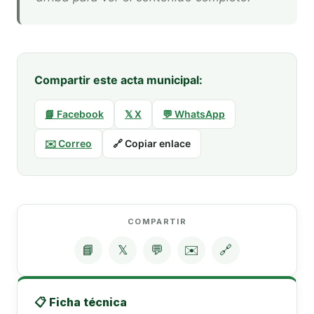
Compartir este acta municipal:
📘 Facebook
𝕏 X
💬 WhatsApp
✉️ Correo
🔗 Copiar enlace
COMPARTIR
📘
𝕏
💬
✉️
🔗
📋 Ficha técnica