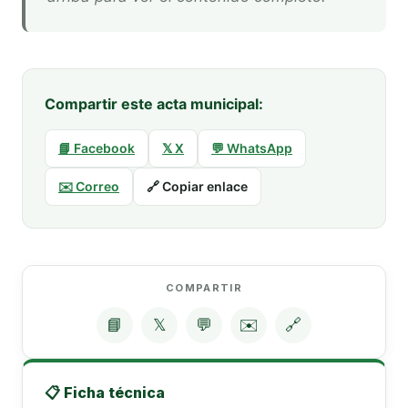
Compartir este acta municipal:
📘 Facebook
𝕏 X
💬 WhatsApp
✉️ Correo
🔗 Copiar enlace
COMPARTIR
📘
𝕏
💬
✉️
🔗
📋 Ficha técnica