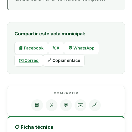
Compartir este acta municipal:
📘 Facebook
𝕏 X
💬 WhatsApp
✉️ Correo
🔗 Copiar enlace
COMPARTIR
📘
𝕏
💬
✉️
🔗
📋 Ficha técnica