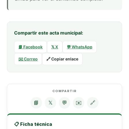
Compartir este acta municipal:
📘 Facebook
𝕏 X
💬 WhatsApp
✉️ Correo
🔗 Copiar enlace
COMPARTIR
📘
𝕏
💬
✉️
🔗
📋 Ficha técnica