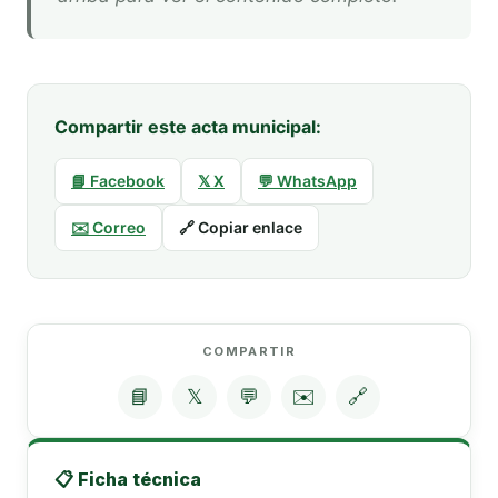
Compartir este acta municipal:
📘 Facebook
𝕏 X
💬 WhatsApp
✉️ Correo
🔗 Copiar enlace
COMPARTIR
📘
𝕏
💬
✉️
🔗
📋 Ficha técnica