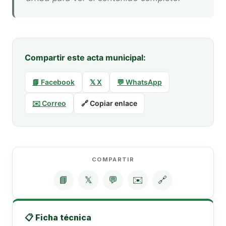
Compartir este acta municipal:
📘 Facebook
𝕏 X
💬 WhatsApp
✉️ Correo
🔗 Copiar enlace
COMPARTIR
📘
𝕏
💬
✉️
🔗
📋 Ficha técnica