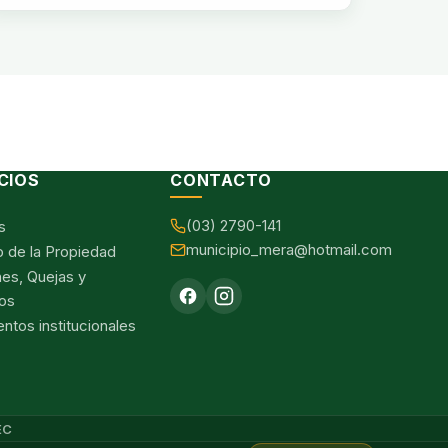
CIOS
CONTACTO
(03) 2790-141
s
municipio_mera@hotmail.com
o de la Propiedad
nes, Quejas y
os
tos institucionales
EC