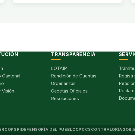
TUCIÓN
TRANSPARENCIA
SERVI
ón
LOTAIP
Trámite
 Cantonal
Rendición de Cuentas
Registr
io
Ordenanzas
Peticio
Reclam
 Visión
Gacetas Oficiales
Documen
Resoluciones
ERCOP
SRI
DEFENSORÍA DEL PUEBLO
CPCCS
CONTRALORÍA
GOB.