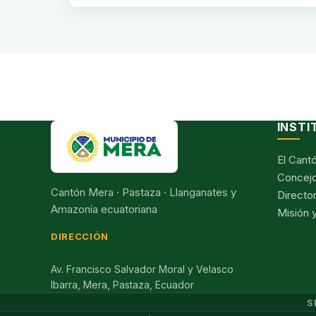
INSTI
El Cant
Concejo
Cantón Mera · Pastaza · Llanganates y
Director
Amazonía ecuatoriana
Misión y
DIRECCIÓN
Av. Francisco Salvador Moral y Velasco
Ibarra, Mera, Pastaza, Ecuador
S