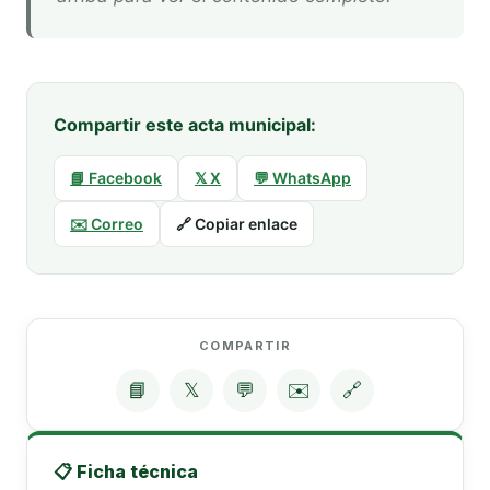
Compartir este acta municipal:
📘 Facebook
𝕏 X
💬 WhatsApp
✉️ Correo
🔗 Copiar enlace
COMPARTIR
📘
𝕏
💬
✉️
🔗
📋 Ficha técnica