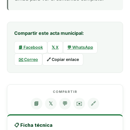
Compartir este acta municipal:
📘 Facebook
𝕏 X
💬 WhatsApp
✉️ Correo
🔗 Copiar enlace
COMPARTIR
📘
𝕏
💬
✉️
🔗
📋 Ficha técnica