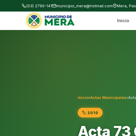
(03) 2790-141
municipio_mera@hotmail.com
Mera, Pa
Inicio
Gobierno Autónomo Descentralizado Municipal
Inicio
›
Actas Municipales
›
Act
🏷️ 2010
Acta 73