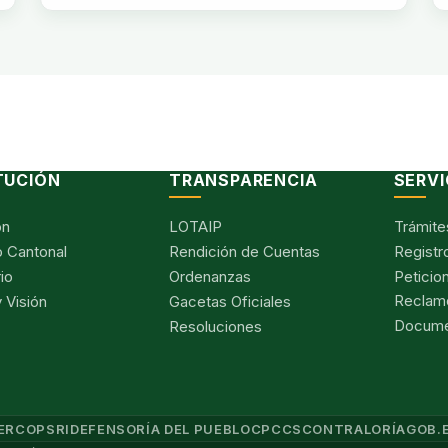
TUCIÓN
TRANSPARENCIA
SERVI
ón
LOTAIP
Trámite
 Cantonal
Rendición de Cuentas
Registr
io
Ordenanzas
Peticio
Reclam
 Visión
Gacetas Oficiales
Documen
Resoluciones
ERCOP
SRI
DEFENSORÍA DEL PUEBLO
CPCCS
CONTRALORÍA
GOB.