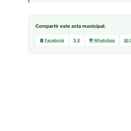
Compartir este acta municipal:
📘 Facebook
𝕏 X
💬 WhatsApp
✉️ 