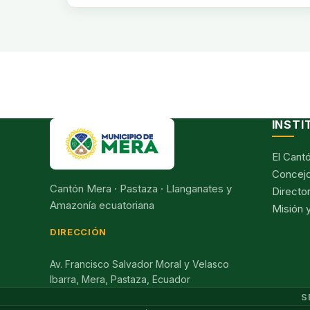
INSTI
El Cant
Concejo
Cantón Mera · Pastaza · Llanganates y
Director
Amazonía ecuatoriana
Misión y
DIRECCIÓN
Av. Francisco Salvador Moral y Velasco
Ibarra, Mera, Pastaza, Ecuador
S