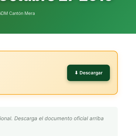
ADM Cantón Mera
l
⬇ Descargar