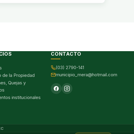
CIOS
CONTACTO
(03) 2790-141
s
municipio_mera@hotmail.com
o de la Propiedad
nes, Quejas y
os
tos institucionales
EC