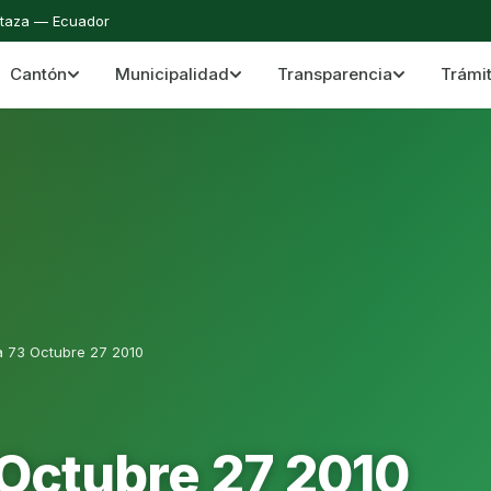
staza — Ecuador
Cantón
Municipalidad
Transparencia
Trámi
 del Cantón Mera
Cantón Mera · Pastaza · Llanganates y Amazoní
a 73 Octubre 27 2010
 Octubre 27 2010