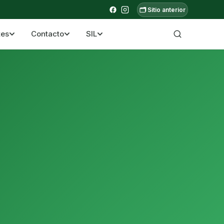
🗂️ Sitio anterior
tes
Contacto
SIL
a ecuatoriana