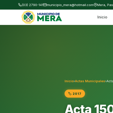
(03) 2790-141
municipio_mera@hotmail.com
Mera, Pa
Inicio
Gobierno Autónomo Descentralizado Municipal
Inicio
›
Actas Municipales
›
Act
🏷️ 2017
Acta 15