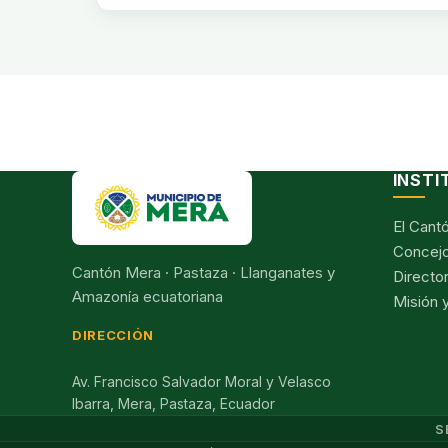
INSTI
El Cant
Concejo
Cantón Mera · Pastaza · Llanganates y
Director
Amazonía ecuatoriana
Misión y
DIRECCIÓN
Av. Francisco Salvador Moral y Velasco
Ibarra, Mera, Pastaza, Ecuador
S