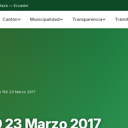
staza — Ecuador
Cantón
Municipalidad
Transparencia
Trámi
 del Cantón Mera
Cantón Mera · Pastaza · Llanganates y Amazoní
a 150 23 Marzo 2017
0 23 Marzo 2017