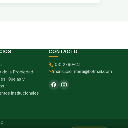
CIOS
CONTACTO
(03) 2790-141
s
municipio_mera@hotmail.com
o de la Propiedad
nes, Quejas y
os
tos institucionales
EC