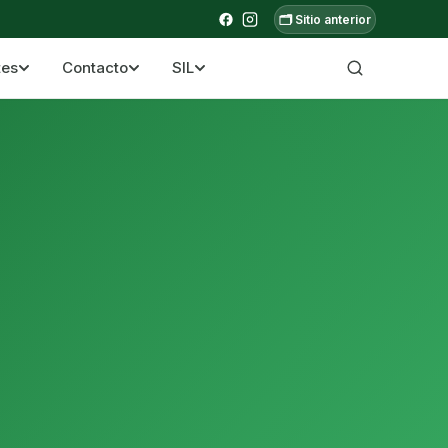
🗂️ Sitio anterior
tes
Contacto
SIL
a ecuatoriana