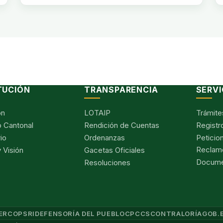
TUCIÓN
TRANSPARENCIA
SERVI
ón
LOTAIP
Trámite
 Cantonal
Rendición de Cuentas
Registr
io
Ordenanzas
Peticio
Reclam
 Visión
Gacetas Oficiales
Documen
Resoluciones
ERCOP
SRI
DEFENSORÍA DEL PUEBLO
CPCCS
CONTRALORÍA
GOB.