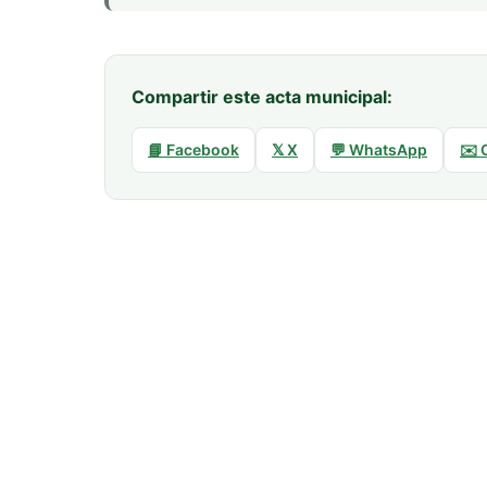
Compartir este acta municipal:
📘 Facebook
𝕏 X
💬 WhatsApp
✉️ 