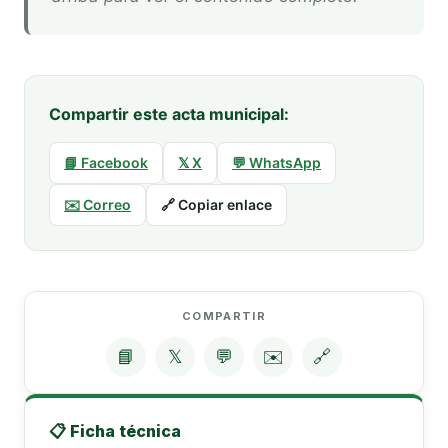
Compartir este acta municipal:
📘 Facebook
𝕏 X
💬 WhatsApp
✉️ Correo
🔗 Copiar enlace
COMPARTIR
📘
𝕏
💬
✉️
🔗
📋 Ficha técnica