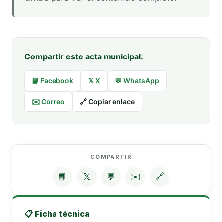
Compartir este acta municipal:
📘 Facebook
𝕏 X
💬 WhatsApp
✉️ Correo
🔗 Copiar enlace
COMPARTIR
📘
𝕏
💬
✉️
🔗
📋 Ficha técnica