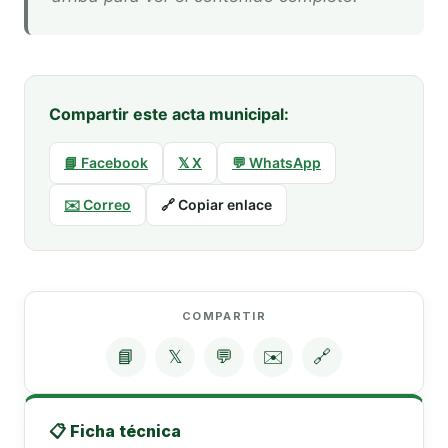
Compartir este acta municipal:
📘 Facebook
𝕏 X
💬 WhatsApp
✉️ Correo
🔗 Copiar enlace
COMPARTIR
📘
𝕏
💬
✉️
🔗
📋 Ficha técnica