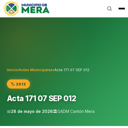
Gobierno Autónomo Descentralizado Municipal del Can
Inicio
›
Actas Municipales
›
Acta 171 07 SEP 012
🏷️ 2012
Acta 171 07 SEP 012
📅
28 de mayo de 2026
🏛️
GADM Cantón Mera