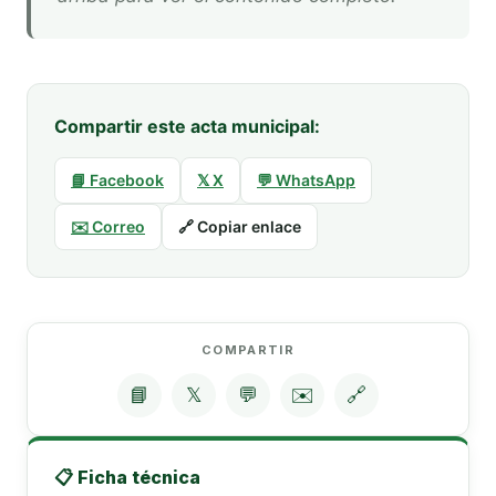
Compartir este acta municipal:
📘 Facebook
𝕏 X
💬 WhatsApp
✉️ Correo
🔗 Copiar enlace
COMPARTIR
📘
𝕏
💬
✉️
🔗
📋 Ficha técnica