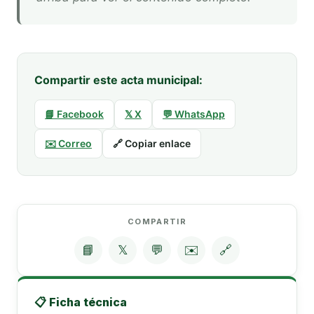
Compartir este acta municipal:
📘 Facebook
𝕏 X
💬 WhatsApp
✉️ Correo
🔗 Copiar enlace
COMPARTIR
📘
𝕏
💬
✉️
🔗
📋 Ficha técnica