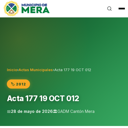
Gobierno Autónomo Descentralizado Municipal del Can
Inicio
›
Actas Municipales
›
Acta 177 19 OCT 012
🏷️ 2012
Acta 177 19 OCT 012
📅
28 de mayo de 2026
🏛️
GADM Cantón Mera