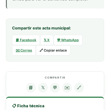
Compartir este acta municipal:
📘 Facebook
𝕏 X
💬 WhatsApp
✉️ Correo
🔗 Copiar enlace
COMPARTIR
📘
𝕏
💬
✉️
🔗
📋 Ficha técnica