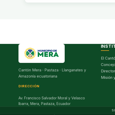
INSTI
El Cant
Concejo
Cantón Mera · Pastaza · Llanganates y
Director
Amazonía ecuatoriana
Misión y
DIRECCIÓN
Av. Francisco Salvador Moral y Velasco
Ibarra, Mera, Pastaza, Ecuador
S