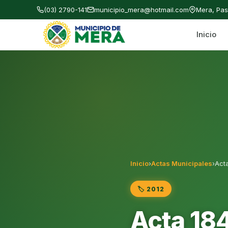
(03) 2790-141
municipio_mera@hotmail.com
Mera, Pa
Inicio
Gobierno Autónomo Descentralizado Municipal
Inicio
›
Actas Municipales
›
Acta
🏷️ 2012
Acta 184