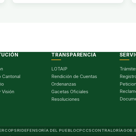
TUCIÓN
TRANSPARENCIA
SERVI
ón
LOTAIP
Trámite
 Cantonal
Rendición de Cuentas
Registr
io
Ordenanzas
Peticio
Reclam
 Visión
Gacetas Oficiales
Documen
Resoluciones
ERCOP
SRI
DEFENSORÍA DEL PUEBLO
CPCCS
CONTRALORÍA
GOB.