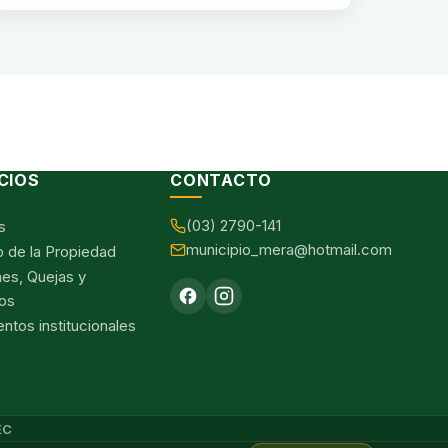
CIOS
CONTACTO
(03) 2790-141
s
municipio_mera@hotmail.com
o de la Propiedad
nes, Quejas y
os
tos institucionales
EC