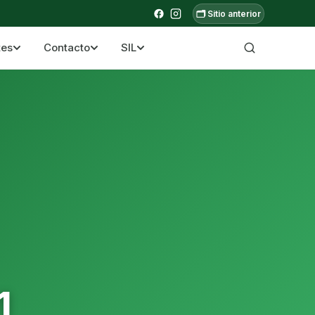
🗂️ Sitio anterior
tes
Contacto
SIL
a ecuatoriana
1