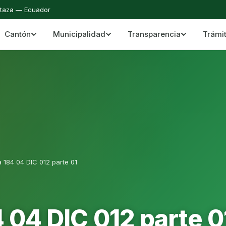
staza — Ecuador
Cantón
Municipalidad
Transparencia
Trámi
 del Cantón Mera
Cantón Mera · Pastaza · Llanganates y Amazoní
 184 04 DIC 012 parte 01
 04 DIC 012 parte 0