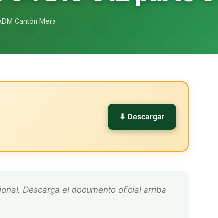
ADM Cantón Mera
l
⬇ Descargar