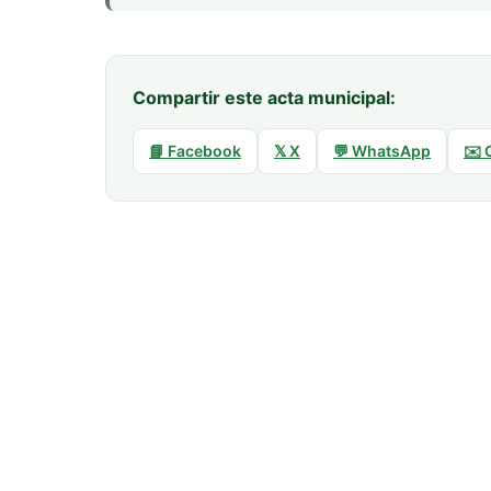
Compartir este acta municipal:
📘 Facebook
𝕏 X
💬 WhatsApp
✉️ 