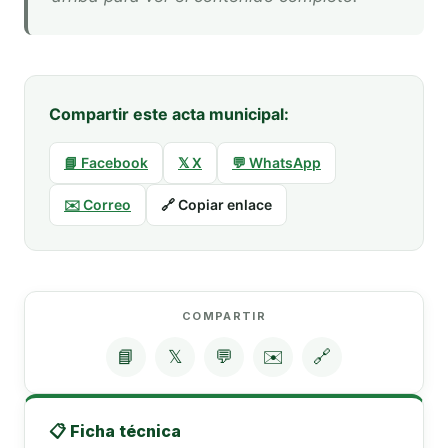
Compartir este acta municipal:
📘 Facebook
𝕏 X
💬 WhatsApp
✉️ Correo
🔗 Copiar enlace
COMPARTIR
📘
𝕏
💬
✉️
🔗
📋 Ficha técnica