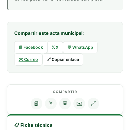
Compartir este acta municipal:
📘 Facebook
𝕏 X
💬 WhatsApp
✉️ Correo
🔗 Copiar enlace
COMPARTIR
📘
𝕏
💬
✉️
🔗
📋 Ficha técnica