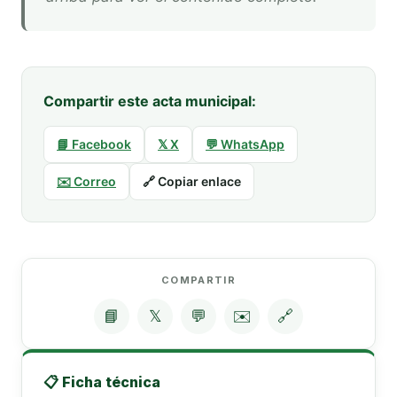
Compartir este acta municipal:
📘 Facebook
𝕏 X
💬 WhatsApp
✉️ Correo
🔗 Copiar enlace
COMPARTIR
📘
𝕏
💬
✉️
🔗
📋 Ficha técnica