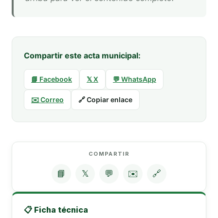
Compartir este acta municipal:
📘 Facebook
𝕏 X
💬 WhatsApp
✉️ Correo
🔗 Copiar enlace
COMPARTIR
📘
𝕏
💬
✉️
🔗
📋 Ficha técnica